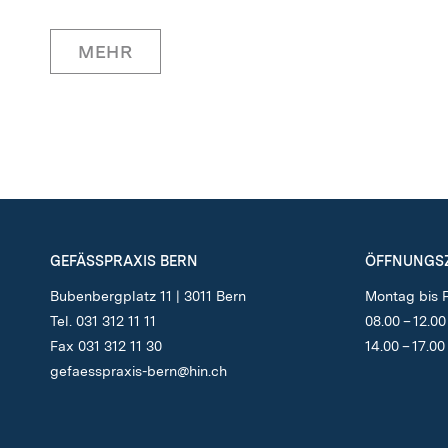
MEHR
GEFÄSSPRAXIS BERN
ÖFFNUNGSZ
Bubenbergplatz 11 | 3011 Bern
Montag bis F
Tel. 031 312 11 11
08.00 – 12.00
Fax 031 312 11 30
14.00 – 17.00
g
f
sspr
x
s-b
rn
h
n
ch